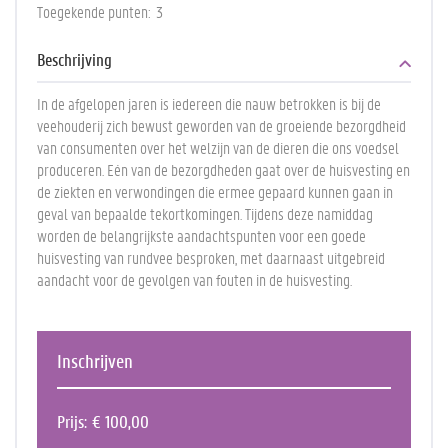
Toegekende punten
3
Beschrijving
In de afgelopen jaren is iedereen die nauw betrokken is bij de
veehouderij zich bewust geworden van de groeiende bezorgdheid
van consumenten over het welzijn van de dieren die ons voedsel
produceren. Eén van de bezorgdheden gaat over de huisvesting en
de ziekten en verwondingen die ermee gepaard kunnen gaan in
geval van bepaalde tekortkomingen. Tijdens deze namiddag
worden de belangrijkste aandachtspunten voor een goede
huisvesting van rundvee besproken, met daarnaast uitgebreid
aandacht voor de gevolgen van fouten in de huisvesting.
Inschrijven
Prijs
€ 100,00