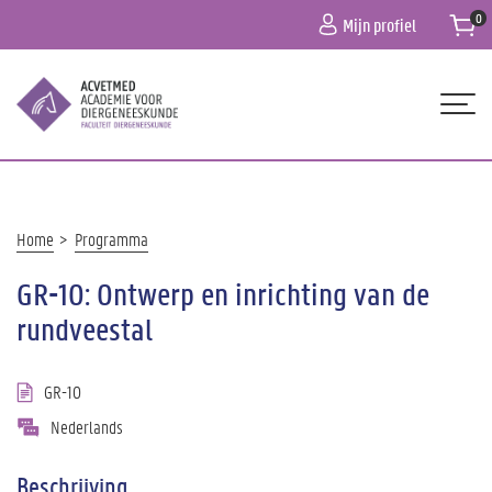
Overslaan
Mijn profiel
en
naar
de
inhoud
gaan
Hoofdnavigatie
HOME
OVER ONS
Kruimelpad
Home
Programma
PROGRAMMA
GR-10: Ontwerp en inrichting van de
PRAKTISCHE INFO
rundveestal
CONTACT
GR-10
Nederlands
Beschrijving