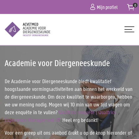
Overslaan
Mijn profiel
en
naar
de
inhoud
gaan
Hoofdnavigatie
HOME
Academie voor Diergeneeskunde
OVER ONS
PROGRAMMA
De Academie voor Diergeneeskunde biedt kwalitatief
hoogstaande vormingsactiviteiten aan binnen het werkveld van
PRAKTISCHE INFO
de diergeneeskunde. Om deze kwaliteit te waarborgen, hebben
CONTACT
we uw mening nodig. Mogen wij 10 min van uw tijd vragen om
deze enquête in te vullen?
Qualtrics-enquête | Qualtrics
Experience Management
Heel erg bedankt!
Voor een greep uit ons aanbod drukt u op de knop hieronder of