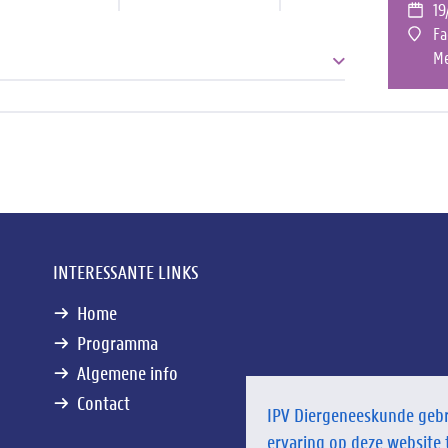
19
Fa
Me
stream en on demand video vindt u in uw dashboard, op
INTERESSANTE LINKS
Home
Programma
Algemene info
Contact
IPV Diergeneeskunde gebr
ervaring op deze website 