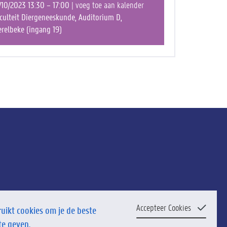
/10/2023 13:30 – 17:00
| voeg toe aan kalender
culteit Diergeneeskunde, Auditorium D,
relbeke (ingang 19)
Accepteer Cookies
uikt cookies om je de beste
te geven.