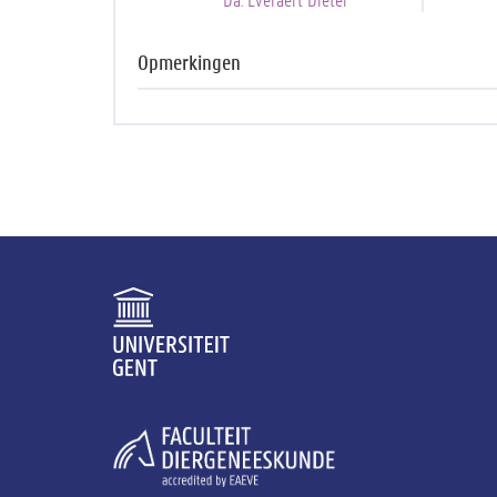
Opmerkingen
Deze les gaat ook online door. De link naar de live
de homepage onder 'mijn profiel'.