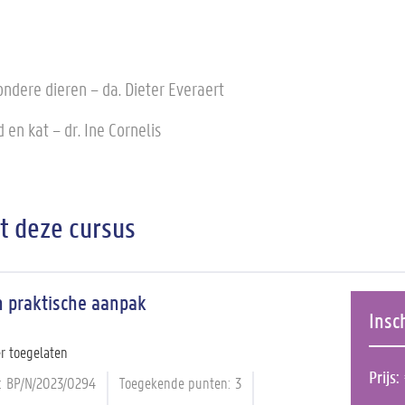
ondere dieren – da. Dieter Everaert
en kat – dr. Ine Cornelis
it deze cursus
n praktische aanpak
Insc
r toegelaten
Prijs
BP/N/2023/0294
Toegekende punten
3