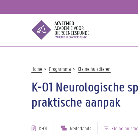
Overslaan
en
naar
de
inhoud
gaan
Kruimelpad
Home
Programma
Kleine huisdieren
K-01 Neurologische s
praktische aanpak
K-01
Nederlands
Kleine huisdi