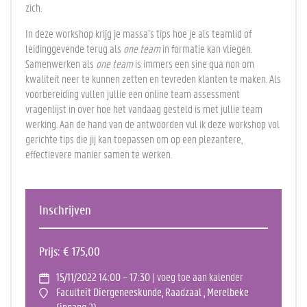
zich.
In deze workshop krijg je massa’s tips hoe je als teamlid of
leidinggevende terug als
one team
in formatie kan vliegen.
Samenwerken als
one team
is immers een sine qua non om
kwaliteit neer te kunnen zetten en tevreden klanten te maken. Als
voorbereiding vullen jullie een online team assessment
vragenlijst in over hoe het vandaag gesteld is met jullie team
werking. Aan de hand van de antwoorden vul ik deze workshop vol
gerichte tips die jij kan toepassen om op een plezantere,
effectievere manier samen te werken.
Inschrijven
Prijs
€ 175,00
15/11/2022 14:00 – 17:30
| voeg toe aan kalender
Faculteit Diergeneeskunde, Raadzaal , Merelbeke
(ingang 2)