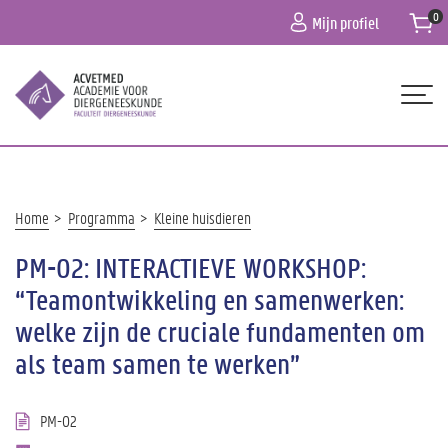
Overslaan
Mijn profiel
en
naar
de
inhoud
gaan
Hoofdnavigatie
HOME
OVER ONS
Kruimelpad
Home
Programma
Kleine huisdieren
PROGRAMMA
PM-02: INTERACTIEVE WORKSHOP:
PRAKTISCHE INFO
“Teamontwikkeling en samenwerken:
welke zijn de cruciale fundamenten om
CONTACT
als team samen te werken”
PM-02