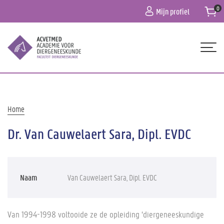
Overslaan
Mijn profiel
en
naar
de
inhoud
gaan
Hoofdnavigatie
HOME
OVER ONS
Kruimelpad
Home
PROGRAMMA
Dr. Van Cauwelaert Sara, Dipl. EVDC
PRAKTISCHE INFO
CONTACT
Naam
Van Cauwelaert Sara, Dipl. EVDC
Van 1994-1998 voltooide ze de opleiding ‘diergeneeskundige